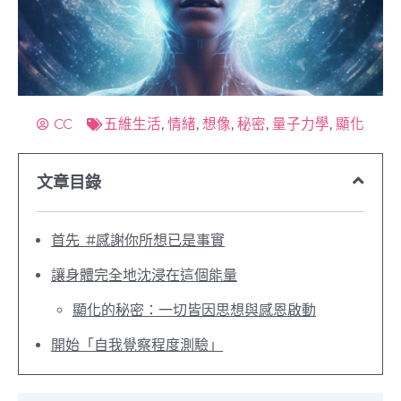
CC
五維生活
,
情緒
,
想像
,
秘密
,
量子力學
,
顯化
文章目錄
首先 #感謝你所想已是事實
讓身體完全地沈浸在這個能量
顯化的秘密：一切皆因思想與感恩啟動
開始「自我覺察程度測驗」