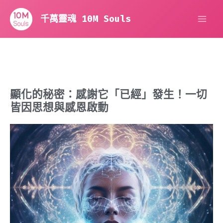
跳
MA
至
千萬靈魂 10M Souls
主
ME
要
內
容
顯化的秘密：感謝它「已經」發生！一切
皆因思想與感恩啟動