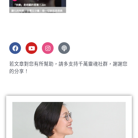
F
Y
I
P
a
o
n
o
c
u
s
d
e
t
t
c
若文章對您有所幫助，請多支持千萬靈魂社群，謝謝您
b
u
a
a
的分享！
o
b
g
s
o
e
r
t
k
a
m