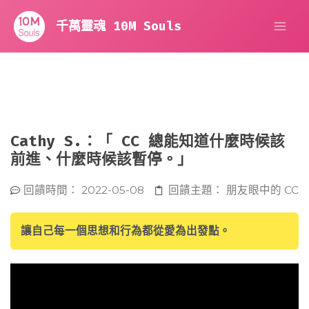
跳
MA
至
千萬靈魂 10M Souls
主
ME
要
內
容
Cathy S.：「 CC 總能知道什麼時候該
前進、什麼時候該暫停。」
回饋時間：
2022-05-08
回饋主題：
朋友眼中的 CC
讓自己每一個思想和行為都從愛為出發點。