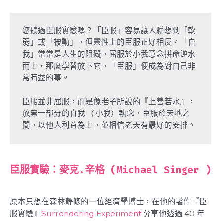
您聽過臣服實驗嗎？「臣服」容易讓人聯想到「軟
弱」或「被動」，但靈性上的臣服正好相反。「自
我」常常是人生的阻礙，屈服於小我意念拼命逆水
而上，那麼學習放下它，「臣服」便成為對自己非
常有益的事。

臣服並非屈服，而是像老子所說的『上善若水』，
放棄一部分的自我 (小我）執念，臣服於天地之
間，以他人利益為上，並相信老天有最好的安排。
臣服實驗：麥克.辛
格
(Michael Singer )
原本只想在森林靜修的一位經濟學博士，在他的著作『臣
服實驗』
Surrendering Experiment
分享他透過 40 年