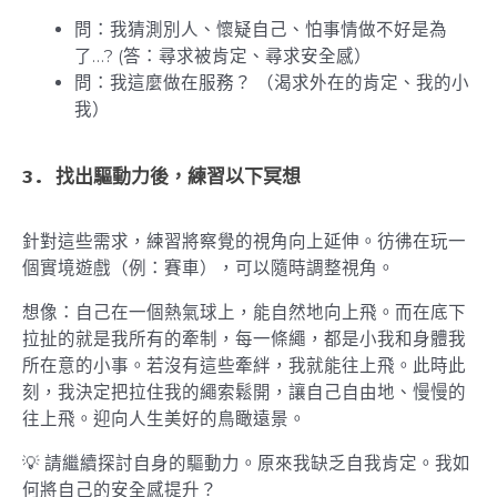
問：我猜測別人、懷疑自己、怕事情做不好是為
了…? (答：尋求被肯定、尋求安全感）
問：我這麼做在服務？ （渴求外在的肯定、我的小
我）
3.
找出驅動力後，練習以下冥想
針對這些需求，練習將察覺的視角向上延伸。彷彿在玩一
個實境遊戲（例：賽車），可以隨時調整視角。
想像：
自己在一個熱氣球上，能自然地向上飛。而在底下
拉扯的就是我所有的牽制，每一條繩，都是小我和身體我
所在意的小事。若沒有這些牽絆，我就能往上飛。此時
此
刻，我決定把拉住我的繩索鬆開，讓自己自由地、慢慢的
往上飛。迎向人生美好的鳥瞰遠景。
💡 請繼續探討自身的驅動力。原來我缺乏自我肯定。我如
何將自己的安全感提升？