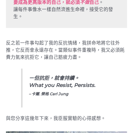
要成為更高版本的自己，就必須
不做
自己
。

讓每件事像水一樣自然流進生命裡，接受它的發
生。
反之若一件事
勾起了我的反抗情緒，我拼命地將它往外
推，它反而會永遠存在
。當類似事件重複時，我又必須耗
費力氣來抗拒它，讓自己筋疲力盡。
ㄧ但抗拒，就會持續。
What you Resist, Persist
s.
– 卡爾. 榮格
Carl Jung
與您分享這幾年下來，我臣服實驗的心得感想。