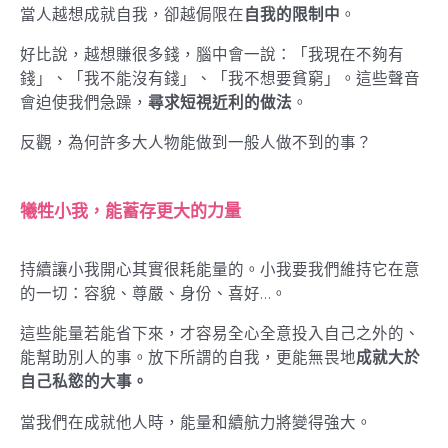
當人越想成就自我，卻越侷限在
自我的限制中
。
好比說，越想賺很多錢，腦中會一說：「我現在不夠有
錢」、「我不能沒有錢」、「我不想要貧窮」。這些聲音
會迫使我們急躁，
尋求短視近利的做法
。
反觀，為何許多大人物能做到一般人做不到的事？
犧牲小我，能蓄存更大的力量
持續讓小我開心其實很耗能量的。小我要我們維持它在意
的一切：容貌、尊嚴、身份、喜好…。
這些能量若能省下來，才容易全心全意投入自己之外的、
能幫助別人的事。放下所謂的自我，更能無畏地
成就大於
自己私慾的大事。
當我們在成就他人時，能量和續航力將變得強大。