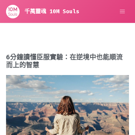
跳
MA
至
千萬靈魂 10M Souls
主
ME
要
內
容
6分鐘讀懂臣服實驗：在逆境中也能順流
而上的智慧