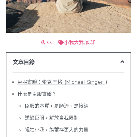
CC
小我大我
,
認知
文章目錄
臣服實驗：麥克.辛格 (Michael Singer )
什麼是臣服實驗？
臣服的本質，是順流、是接納
透過臣服，解放自我限制
犧牲小我，能蓄存更大的力量